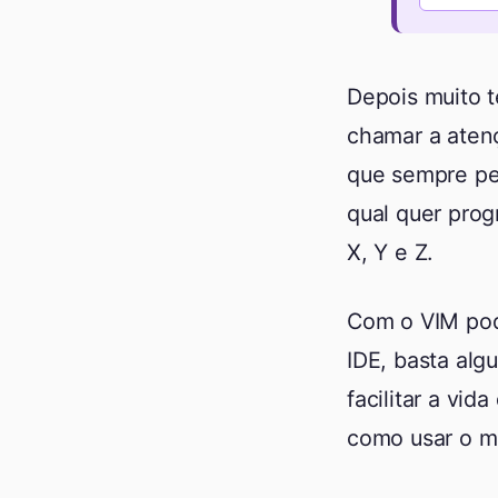
Depois muito 
chamar a aten
que sempre pe
qual quer pro
X, Y e Z.
Com o VIM pod
IDE, basta alg
facilitar a vi
como usar o 