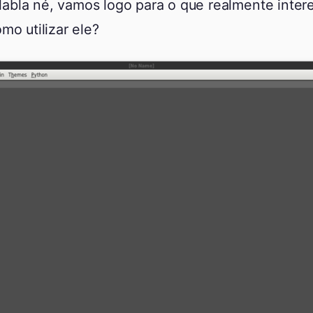
abla né, vamos logo para o que realmente inter
mo utilizar ele?