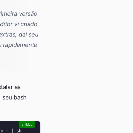
imeira versão
itor vi criado
xtras, daí seu
ou rapidamente
talar as
o seu bash