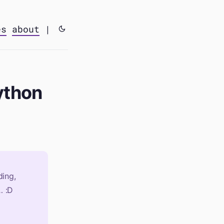
es
about
|
ython
ing,
… :D