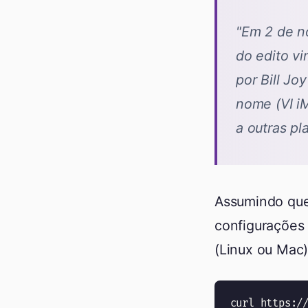
"Em 2 de n
do edito v
por Bill Jo
nome (VI i
a outras pl
Assumindo qu
configurações 
(Linux ou Mac)