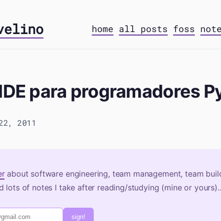
velino
home
all posts
foss
not
 IDE para programadores P
22, 2011
er
about software engineering, team management, team build
 lots of notes I take after reading/studying (mine or yours)
sign!