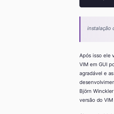
instalação 
Após isso ele 
VIM em GUI po
agradável e a
desenvolvimen
Björn Winckler
versão do VIM 