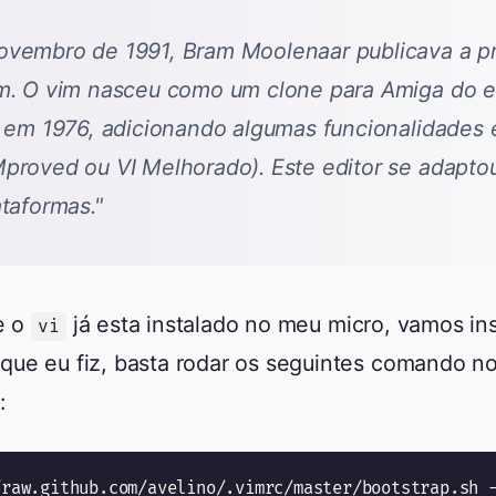
ovembro de 1991, Bram Moolenaar publicava a pr
im. O vim nasceu como um clone para Amiga do ed
y em 1976, adicionando algumas funcionalidades e
Mproved ou VI Melhorado). Este editor se adapt
ataformas."
e o
já esta instalado no meu micro, vamos ins
vi
que eu fiz, basta rodar os seguintes comando n
: