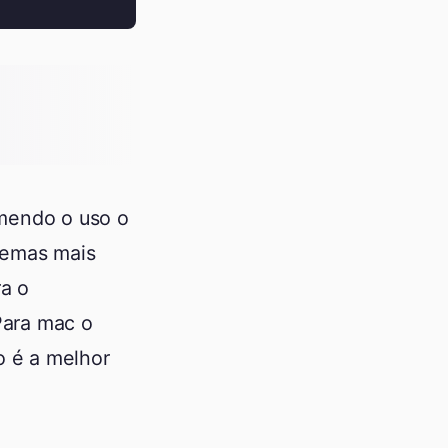
mendo o uso o
temas mais
ra o
ara mac o
o é a melhor