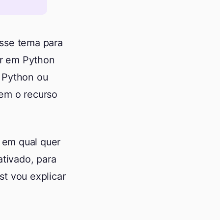
sse tema para
r em Python
 Python ou
em o recurso
 em qual quer
ativado, para
t vou explicar