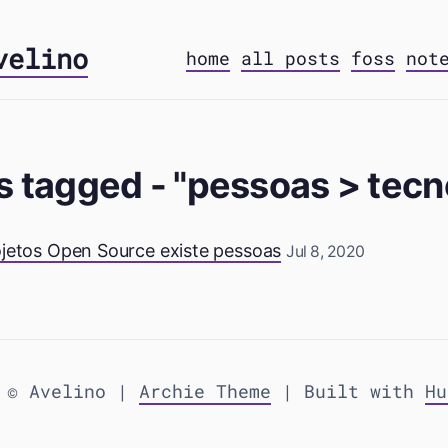
velino
home
all posts
foss
not
s tagged - "pessoas > tecn
ojetos Open Source existe pessoas
Jul 8, 2020
 © Avelino |
Archie Theme
| Built with
Hu