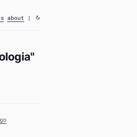
es
about
|
ologia"
go