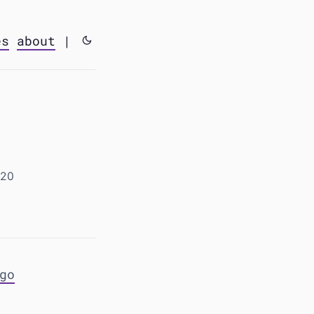
es
about
|
020
go