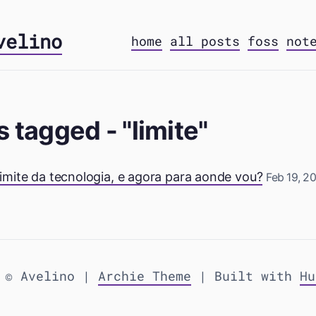
velino
home
all posts
foss
not
s tagged - "limite"
mite da tecnologia, e agora para aonde vou?
Feb 19, 2
 © Avelino |
Archie Theme
| Built with
Hu