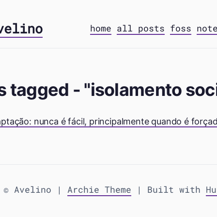
velino
home
all posts
foss
not
s tagged - "isolamento soci
ptação: nunca é fácil, principalmente quando é força
 © Avelino |
Archie Theme
| Built with
Hu