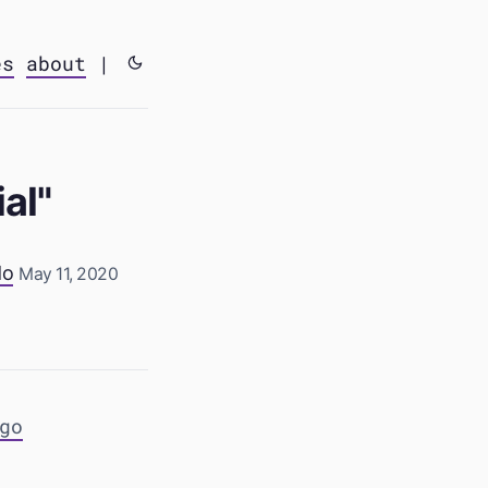
es
about
|
al"
do
May 11, 2020
go