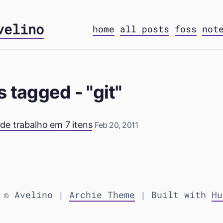
velino
home
all posts
foss
not
s tagged - "git"
de trabalho em 7 itens
Feb 20, 2011
 © Avelino |
Archie Theme
| Built with
Hu