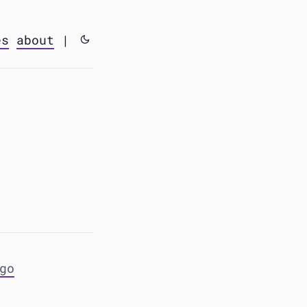
es
about
|
go