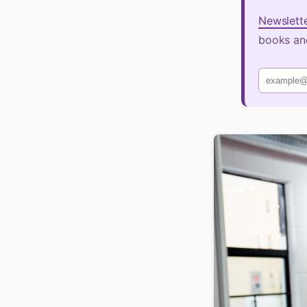
Newslett
books and