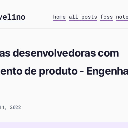
velino
home
all posts
foss
not
as desenvolvedoras com
nto de produto - Engenha
11, 2022