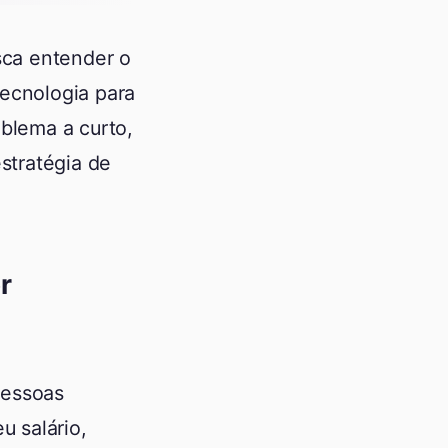
sca entender o
tecnologia para
oblema a curto,
stratégia de
r
pessoas
 salário,