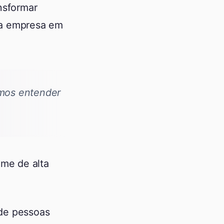
nsformar
da empresa em
mos entender
ime de alta
 de pessoas