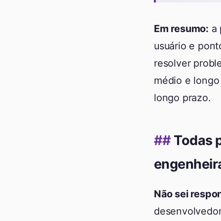
Em resumo:
a 
usuário e pont
resolver probl
médio e longo
longo prazo.
Todas 
engenheir
Não sei respo
desenvolvedor