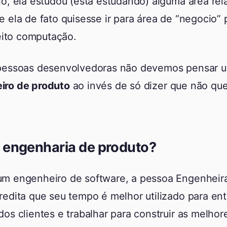
o, ela estudou (esta estudando) alguma área re
 ela de fato quisesse ir para área de “negocio”
feito computação.
pessoas desenvolvedoras não devemos pensar 
iro de produto
ao invés de só dizer que não quer
 engenharia de produto?
m engenheiro de software, a pessoa Engenheira
edita que seu tempo é melhor utilizado para en
os clientes e trabalhar para construir as melhor