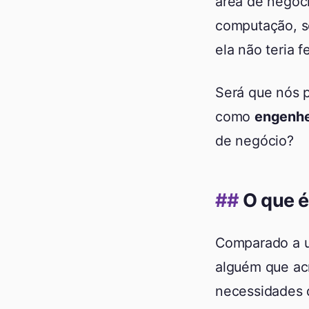
área de negóci
computação, se
ela não teria 
Será que nós 
como
engenhe
de negócio?
O que é
Comparado a u
alguém que acr
necessidades d