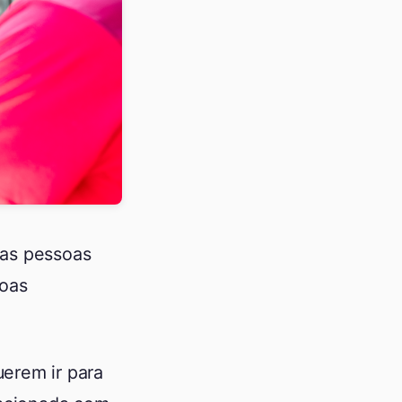
 as pessoas
soas
erem ir para