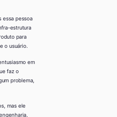
s essa pessoa
nfra-estrutura
roduto para
e o usuário.
 entusiasmo em
ue faz o
lgum problema,
os, mas ele
engenharia,