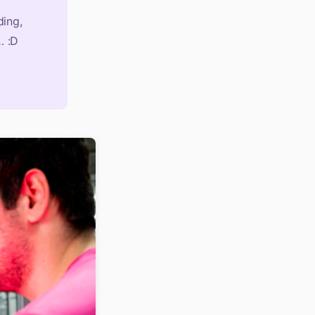
ing,
… :D