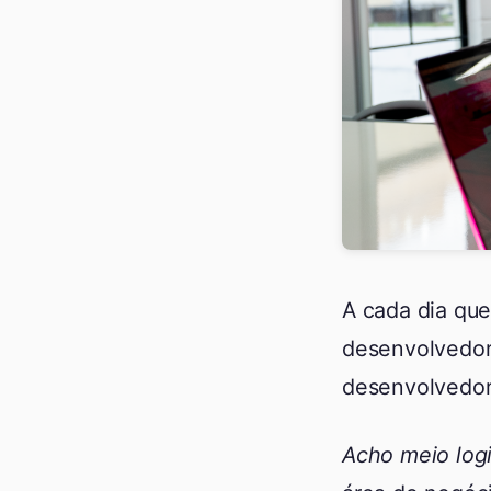
A cada dia qu
desenvolvedora
desenvolvedor
Acho meio log